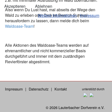
z.B. mit minimaler Ausrüstung im Wald übernachten.
Akzeptieren
Ablehnen
Also wenn Du Lust hast, mal abseits der Wege den
Wald zu erleben oder Dich im Bereich Survival
Weitere Informationen
|
Impressum
herausfordern zu lassen, dann melde dich beim
Waldoase-Team
!
Alle Aktionen des Waldoase-Teams werden auf
ehrenamtlicher und nicht kommerzieller Basis
durchgeführt und immer mit dem zuständigen
Revierförster abgestimmt.
Impressum
Datenschutz
Kontakt
unterstützt durch
© 2026 Lauterbacher Dorfverein e.V.