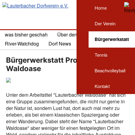
Home
Der Verein
was bisher geschah
Über den Tellerrand
Bürgerwerkstatt
River-Watchdog
Dorf News
Nähtreff
Waldoase
Tennis
Bürgerwerkstatt Projekt
Waldoase
Beachvolleyball
Kontakt
Unter dem Arbeitstitel "Lauterbacher Waldoase" hat sich
eine Gruppe zusammengefunden, die nicht nur gerne in
der Natur ist, sondern Lust hat, dort auch mal mehr zu
erleben, als bei einem klassischen Spaziergang oder
einer Wanderung. Dabei steht der Name "Lauterbacher
Waldoase" aber weniger für einen festgelegten Ort im
Wald, sondern vielmehr für die inhaltliche Ausrichtung