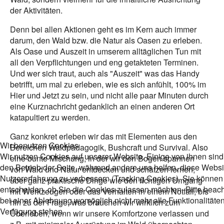
der Aktivitäten.
Denn bei allen Aktionen geht es im Kern auch immer
darum, den Wald bzw. die Natur als Oasen zu erleben.
Als Oase und Auszeit in umserem alltäglichen Tun mit
all den Verpflichtungen und eng getakteten Terminen.
Und wer sich traut, auch als "Auszeit" was das Handy
betrifft, um mal zu erleben, wie es sich anfühlt, 100% im
Hier und Jetzt zu sein, und nicht alle paar Minuten durch
eine Kurznachricht gedanklich an einen anderen Ort
katapultiert zu werden.
Ganz konkret erleben wir das mit Elementen aus den
Wir benutzen Cookies
Bereichen Waldpädagogik, Bushcraft und Survival. Also
Wir nutzen Cookies auf unserer Website. Einige von ihnen sind 
eine bunte Mischung, in der wir den Bogen spannen
den Betrieb der Seite, während andere uns helfen, diese Websi
von Wald und Natur entdecken und schätzen lernen,
Nutzererfahrung zu verbessern (Tracking Cookies). Sie können 
über ganz praktische Dinge wie den richtigen Umgang
entscheiden, ob Sie die Cookies zulassen möchten. Bitte beach
mit Werkzeugen oder das Verhalten in einem Notfall, bis
bei einer Ablehnung womöglich nicht mehr alle Funktionalitäten
hin zu der Frage, was brauchen wir wirklich zum
Verfügung stehen.
Überleben, wenn wir unsere Komfortzone verlassen und