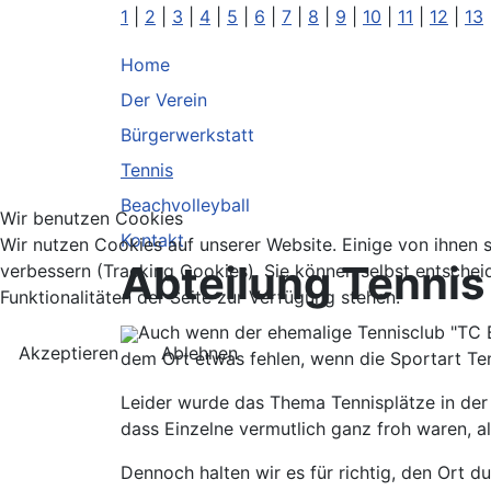
1
|
2
|
3
|
4
|
5
|
6
|
7
|
8
|
9
|
10
|
11
|
12
|
13
Home
Der Verein
Bürgerwerkstatt
Tennis
Beachvolleyball
Wir benutzen Cookies
Kontakt
Wir nutzen Cookies auf unserer Website. Einige von ihnen s
Abteilung Tennis
verbessern (Tracking Cookies). Sie können selbst entschei
Funktionalitäten der Seite zur Verfügung stehen.
Auch wenn der ehemalige Tennisclub "TC B
Akzeptieren
Ablehnen
dem Ort etwas fehlen, wenn die Sportart Te
Leider wurde das Thema Tennisplätze in der 
dass Einzelne vermutlich ganz froh waren, a
Dennoch halten wir es für richtig, den Ort d