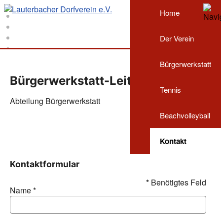
Home
Der Verein
Bürgerwerkstatt
Bürgerwerkstatt-Leitung
Tennis
Abteilung Bürgerwerkstatt
Beachvolleyball
Kontakt
Kontaktformular
*
Benötigtes Feld
1
|
2
|
3
|
4
|
5
|
6
|
7
|
8
|
9
|
10
|
11
|
12
|
13
|
14
|
15
Name
*